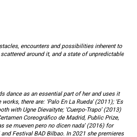
acles, encounters and possibilities inherent to
scattered around it, and a state of unpredictable
ds dance as an essential part of her and uses it
works, there are: ‘Palo En La Rueda’ (2011); ‘Es
th with Ugne Dievaityte; ‘Cuerpo-Trapo’ (2013)
 Certamen Coreográfico de Madrid, Public Prize,
as se mueven pero no dicen nada’ (2016) for
l and Festival BAD Bilbao. In 2021 she premieres