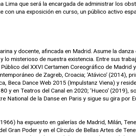
na Lima que será la encargada de administrar los obst
te con una exposición en curso, un público activo espa
ilarina y docente, afincada en Madrid. Asume la danz
y lo misterioso de nuestra existencia. Entre sus trab
 Público del XXVI Certamen Coreográfico de Madrid y 
ntemporáneo de Zagreb, Croacia; ‘Atávico’ (2014), pr
tica, Beca Dance Web 2015 (Impulstanz Viena) y resid
80 y en Teatros del Canal en 2020; ‘Hueco’ (2019), so
tre National de la Danse en Paris y sigue su gira por 
 1966) ha expuesto en galerías de Madrid, Milán, Tene
del Gran Poder y en el Círculo de Bellas Artes de Tener