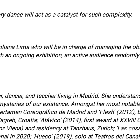
 dance will act as a catalyst for such complexity.
iana Lima who will be in charge of managing the obst
th an ongoing exhibition, an active audience randomly 
r, dancer, and teacher living in Madrid. She understan
mysteries of our existence. Amongst her most notable 
rtamen Coreográfico de Madrid and ‘Flesh’ (2012), bo
reb, Croatia; ‘Atávico’ (2014), first award at XXVIII
z Viena) and residency at Tanzhaus, Zurich; ‘Las cos
nal in 2020; ‘Hueco’ (2019), solo at Teatros del Cana