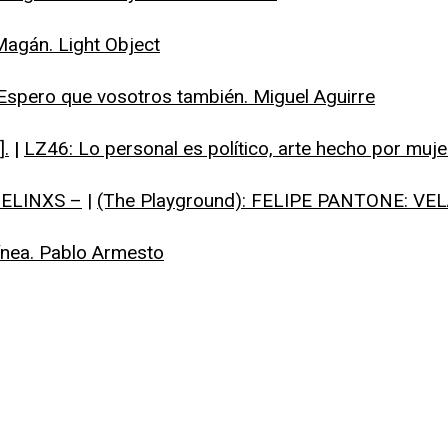
Magán. Light Object
Espero que vosotros también. Miguel Aguirre
].
|
LZ46: Lo personal es político, arte hecho por muje
ELINXS –
|
(The Playground): FELIPE PANTONE: VE
ínea. Pablo Armesto