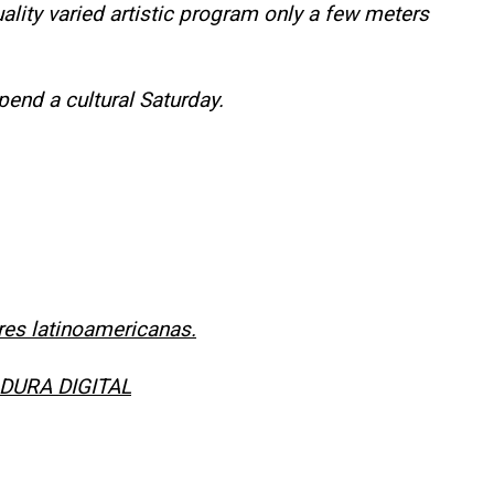
uality varied artistic program only a few meters
pend a cultural Saturday.
res latinoamericanas.
ADURA DIGITAL