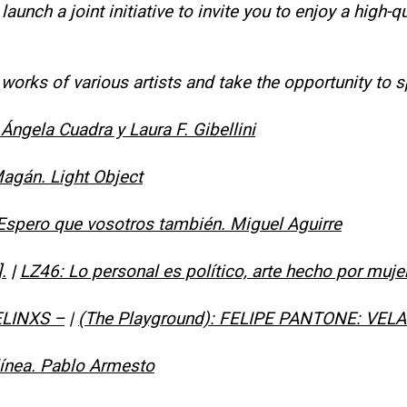
aunch a joint initiative to invite you to enjoy a high-q
works of various artists and take the opportunity to s
ngela Cuadra y Laura F. Gibellini
agán. Light Object
Espero que vosotros también. Miguel Aguirre
.
|
LZ46: Lo personal es político, arte hecho por muje
LINXS –
|
(The Playground): FELIPE PANTONE: VEL
línea. Pablo Armesto