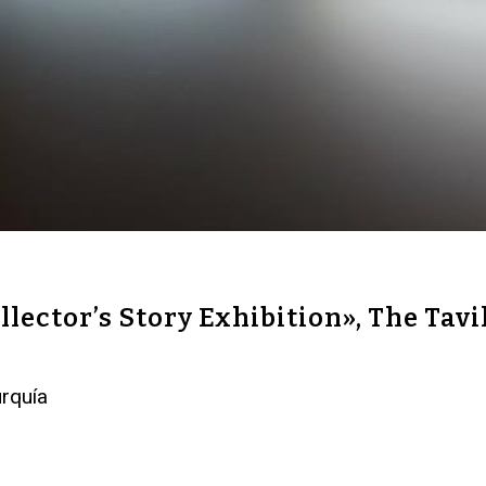
ctor’s Story Exhibition», The Tavil
urquía