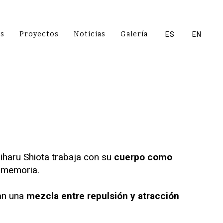
es
Proyectos
Noticias
Galería
ES
EN
iharu Shiota trabaja con su
cuerpo como
a memoria.
ran una
mezcla entre repulsión y atracción